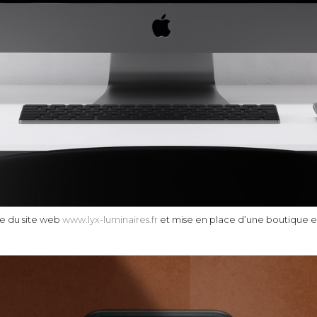
e du site web
www.lyx-luminaires.fr
et mise en place d’une boutique en