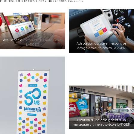
Fabrication de clés USB auto-écoles LARGER
Réalisation du
site web des Auto-Écoles
Adaptation du site en responsive
LARGER
design des auto-écoles LARGER
Création d’une enseigne et d’un
marquage vitrine auto-école LARGER