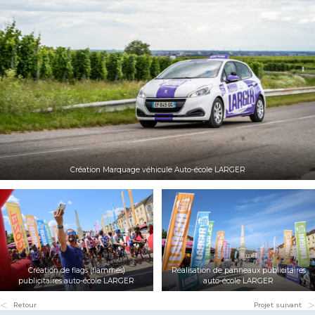
Création Marquage véhicule Auto-école LARGER
Création de flags (flammes)
Réalisation de panneaux publicitaires
publicitaires auto-école LARGER
auto-école LARGER
Retour
Projet suivant